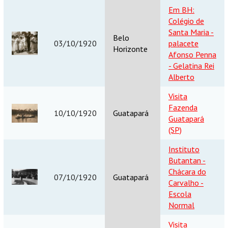
Em BH:
Colégio de
Santa Maria -
Belo
03/10/1920
palacete
Horizonte
Afonso Penna
- Gelatina Rei
Alberto
Visita
Fazenda
10/10/1920
Guatapará
Guatapará
(SP)
Instituto
Butantan -
Chácara do
07/10/1920
Guatapará
Carvalho -
Escola
Normal
Visita