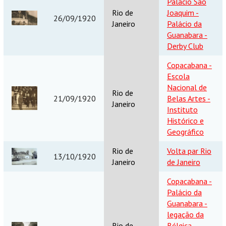
Palácio São
Rio de
Joaquim -
26/09/1920
Janeiro
Palácio da
Guanabara -
Derby Club
Copacabana -
Escola
Nacional de
Rio de
21/09/1920
Belas Artes -
Janeiro
Instituto
Histórico e
Geográfico
Rio de
Volta par Rio
13/10/1920
Janeiro
de Janeiro
Copacabana -
Palácio da
Guanabara -
legação da
Rio de
Bélgica -