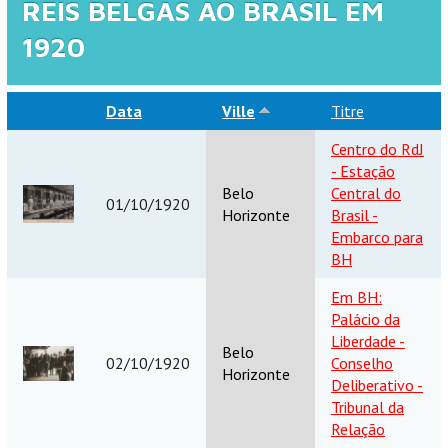
REIS BELGAS AO BRASIL EM
1920
Data
Ville
Titre
Centro do RdJ
- Estação
Belo
Central do
01/10/1920
Horizonte
Brasil -
Embarco para
BH
Em BH:
Palácio da
Liberdade -
Belo
02/10/1920
Conselho
Horizonte
Deliberativo -
Tribunal da
Relação