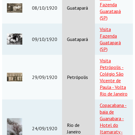
Fazenda
08/10/1920
Guatapará
Guaratapá
(SP)
Visita
Fazenda
09/10/1920
Guatapará
Guatapará
(SP)
Visita
Petrópolis -
Colégio São
29/09/1920
Petrópolis
Vicente de
Paula - Volta
Rio de Janeiro
Copacabana -
baia de
Guanabara -
Rio de
Hotel do
24/09/1920
Janeiro
Itamaraty -