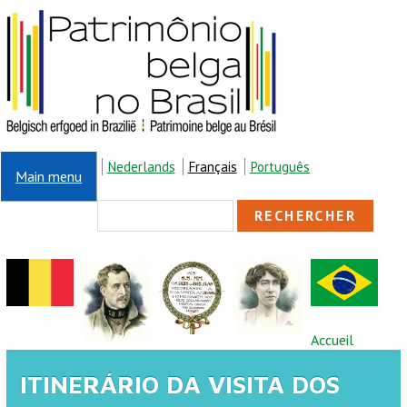
Aller au contenu principal
Nederlands
Français
Português
Main menu
FORMULAIRE DE
Rechercher
RECHERCHE
VOUS ÊTES ICI
Accueil
ITINERÁRIO DA VISITA DOS