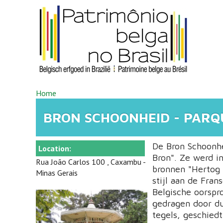
Overslaan en naar de inhoud gaan
U BENT HIER
Home
BRON SCHOONHEID - PARQ
De Bron Schoonhe
Location:
Bron". Ze werd i
Rua João Carlos 100 , Caxambu -
bronnen "Hertog 
Minas Gerais
stijl aan de Fran
Belgische oorspr
gedragen door du
tegels, geschiedt