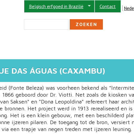
Belgisch erfgoed in Brazilië
Contact
Nede
ZOEKVELD
Zoeken
UE DAS ÁGUAS (CAXAMBU)
id (Fonte Beleza) was voorheen bekend als "lntermit
n 1866 geboord door Dr. Viotti. Net zoals de kiosken v
van Saksen" en "Dona Leopoldina" refereert haar archi
se bronnen. Het project werd in 1913 rerealiseerd en is
ong. Het is een klein gebouw, met een beschilderd pla
nne ijzeren pilaren. De toegang tot de bron, versiert 
 via een trapje van negen treden met ijzeren leuning.