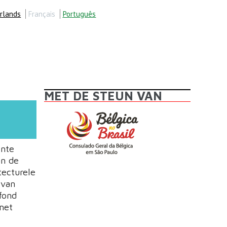
rlands
Français
Português
MET DE STEUN VAN
ente
an de
tecturele
 van
fond
met