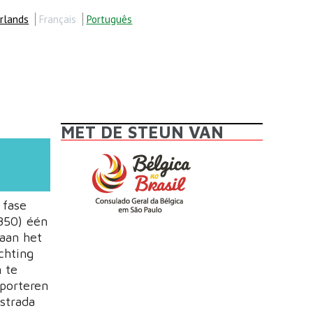
rlands
Français
Português
MET DE STEUN VAN
 fase
850) één
 aan het
chting
 te
porteren
strada