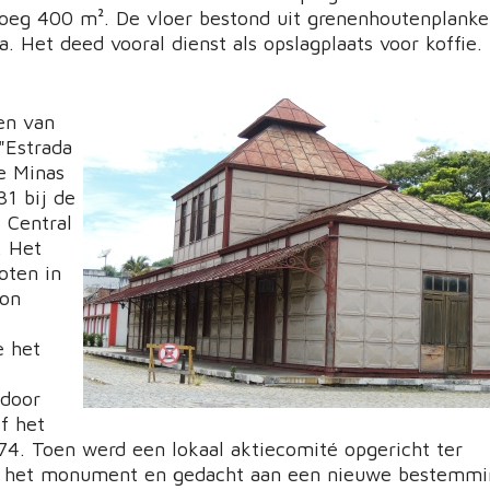
oeg 400 m². De vloer bestond uit grenenhoutenplank
a. Het deed vooral dienst als opslagplaats voor koffie.
en van
"Estrada
e Minas
31 bij de
 Central
. Het
oten in
ion
e het
door
f het
974. Toen werd een lokaal aktiecomité opgericht ter
 het monument en gedacht aan een nieuwe bestemmi