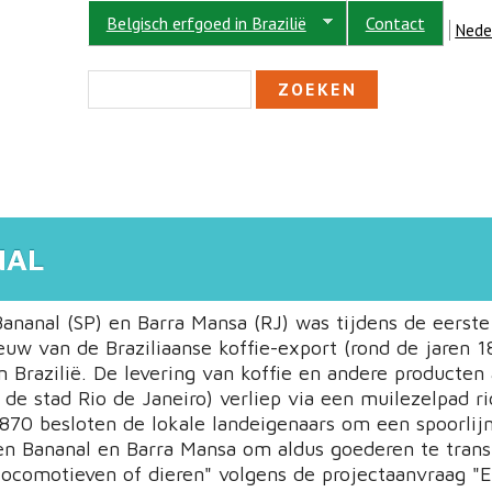
Belgisch erfgoed in Brazilië
Contact
Nede
ZOEKVELD
Zoeken
NAL
Bananal (SP) en Barra Mansa (RJ) was tijdens de eerste
uw van de Braziliaanse koffie-export (rond de jaren 1
n Brazilië. De levering van koffie en andere producten
 de stad Rio de Janeiro) verliep via een muilezelpad ri
1870 besloten de lokale landeigenaars om een spoorlijn
en Bananal en Barra Mansa om aldus goederen te trans
locomotieven of dieren" volgens de projectaanvraag "E