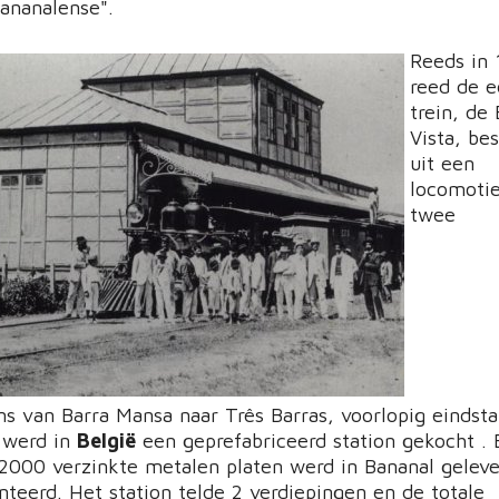
ananalense".
Reeds in 
reed de e
trein, de
Vista, be
uit een
locomotie
twee
 van Barra Mansa naar Três Barras, voorlopig eindstat
 werd in
België
een geprefabriceerd station gekocht .
 2000 verzinkte metalen platen werd in Bananal gelev
nteerd. Het station telde 2 verdiepingen en de totale