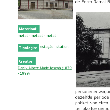
de Ferro Ramal B
Materiaal:
metal - metaal - métal
estação - station
Tipologia:
Creator:
Danly, Albert Marie Joseph (1839
- 1899)
personenenwagons
dezelfde periode
pakket van circa
ter plaatse gemo