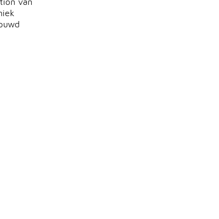
tion van
niek
houwd