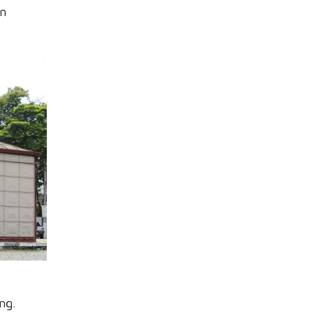
en
ng.