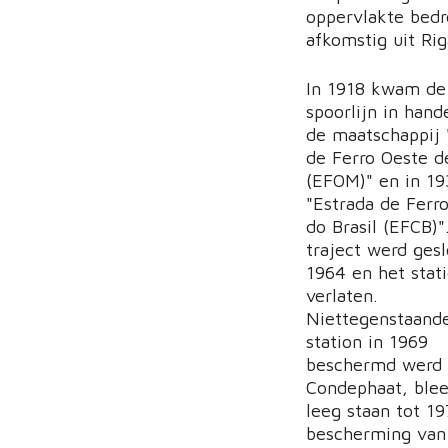
oppervlakte bedr
afkomstig uit Rig
In 1918 kwam de
spoorlijn in hand
de maatschappij 
de Ferro Oeste d
(EFOM)" en in 19
"Estrada de Ferro
do Brasil (EFCB)"
traject werd gesl
1964 en het stat
verlaten.
Niettegenstaand
station in 1969
beschermd werd 
Condephaat, blee
leeg staan tot 1
bescherming van