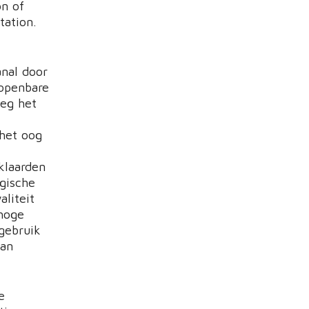
on of
tation.
anal door
openbare
eg het
het oog
klaarden
gische
liteit
hoge
 gebruik
aan
e