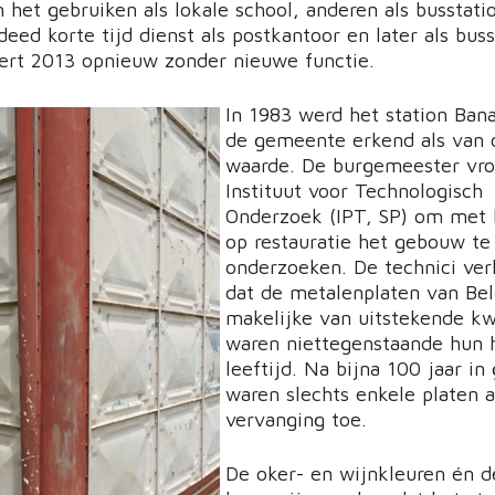
het gebruiken als lokale school, anderen als busstati
deed korte tijd dienst als postkantoor en later als buss
dert 2013 opnieuw zonder nieuwe functie.
In 1983 werd het station Ban
de gemeente erkend als van 
waarde. De burgemeester vro
Instituut voor Technologisch
Onderzoek (IPT, SP) om met 
op restauratie het gebouw te
onderzoeken. De technici ver
dat de metalenplaten van Bel
makelijke van uitstekende kwa
waren niettegenstaande hun 
leeftijd. Na bijna 100 jaar in
waren slechts enkele platen 
vervanging toe.
De oker- en wijnkleuren én d