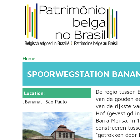
Overslaan en naar de inhoud gaan
U BENT HIER
Home
SPOORWEGSTATION BANA
De regio tussen 
Location:
van de gouden ee
, Bananal - São Paulo
van de rijkste va
Hof (gevestigd in
Barra Mansa. In 
construeren tuss
"getrokken door 