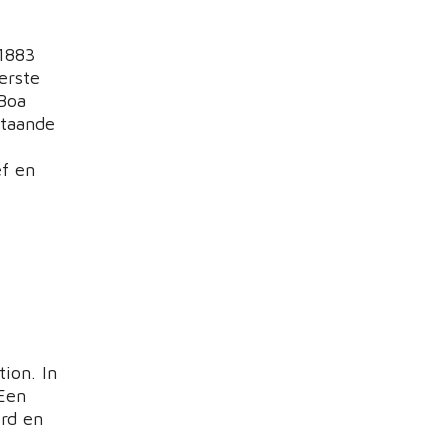
1883
erste
 Boa
staande
f en
ion. In
 Een
erd en