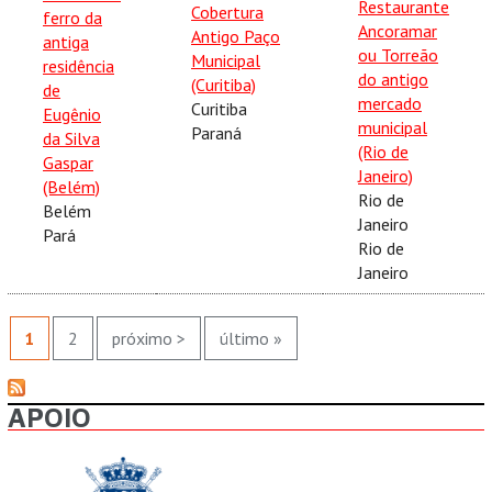
Restaurante
Cobertura
ferro da
Ancoramar
Antigo Paço
antiga
ou Torreão
Municipal
residência
do antigo
(Curitiba)
de
mercado
Curitiba
Eugênio
municipal
Paraná
da Silva
(Rio de
Gaspar
Janeiro)
(Belém)
Rio de
Belém
Janeiro
Pará
Rio de
Janeiro
PÁGINAS
1
2
próximo >
último »
APOIO