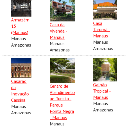
Armazém
Casa
Casa da
15
Tarumã -
Vivenda -
(Manaus)
Manaus
Manaus
Manaus
Manaus
Manaus
Amazonas
Amazonas
Amazonas
Casarão
Galpão
Centro de
da
Tropical -
Atendimento
Inovação
Manaus
ao Turista -
Cassina
Manaus
Parque
Manaus
Amazonas
Ponta Negra
Amazonas
- Manaus
Manaus