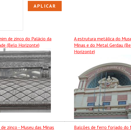
nim de zinco do Palácio da
A estrutura metálica do Mus
ade (Belo Horizonte)
Minas e do Metal Gerdau (Be
Horizonte)
 de zinco - Museu das Minas
Balcões de ferro forjado do