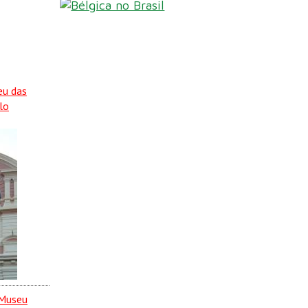
eu das
lo
 Museu