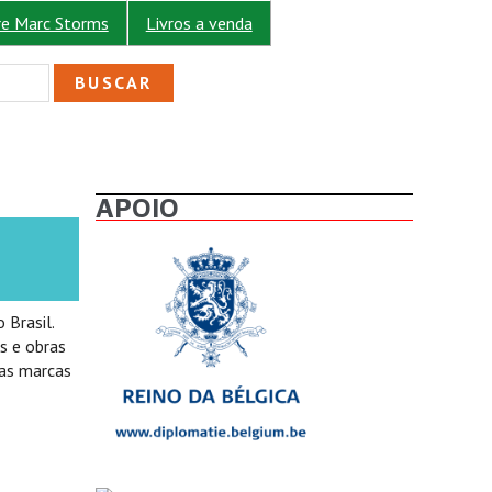
re Marc Storms
Livros a venda
ULÁRIO DE BUSCA
APOIO
 Brasil.
s e obras
 as marcas