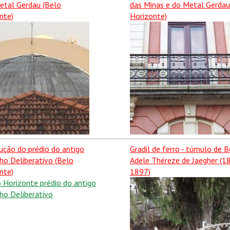
etal Gerdau (Belo
das Minas e do Metal Gerdau
nte)
Horizonte)
ução do prédio do antigo
Gradil de ferro - túmulo de 
ho Deliberativo (Belo
Adele Théreze de Jaegher (1
nte)
1897)