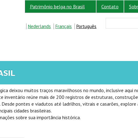
Patrimônio belga no Brasil
Contato
Sob
FORM
Buscar
Nederlands
Français
Português
ASIL
élgica deixou muitos traços maravilhosos no mundo, inclusive aqui no
te inventário reúne mais de 200 registros de estruturas, construçõe
 Desde pontes e viadutos até ladrilhos, vitrais e casarões, explore
cipais cidades brasileiras.
rmações sobre sua importância histórica.