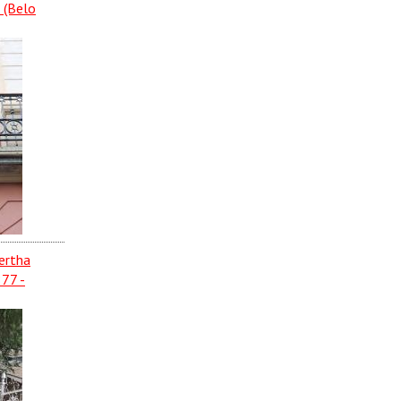
 (Belo
Bertha
877 -