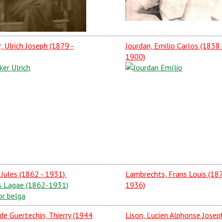
, Ulrich Joseph (1879 -
Jourdan, Emilio Carlos (1838 
1900)
 Jules (1862 - 1931)
Lambrechts, Frans Louis (18
1936)
 de Guertechin, Thierry (1944
Lison, Lucien Alphonse Josep