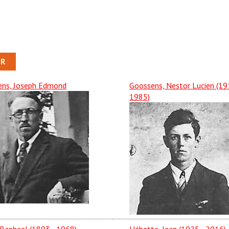
ns, Joseph Edmond
Goossens, Nestor Lucien (19
1985)