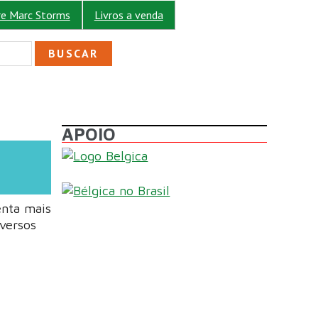
re Marc Storms
Livros a venda
ULÁRIO DE BUSCA
APOIO
enta mais
versos