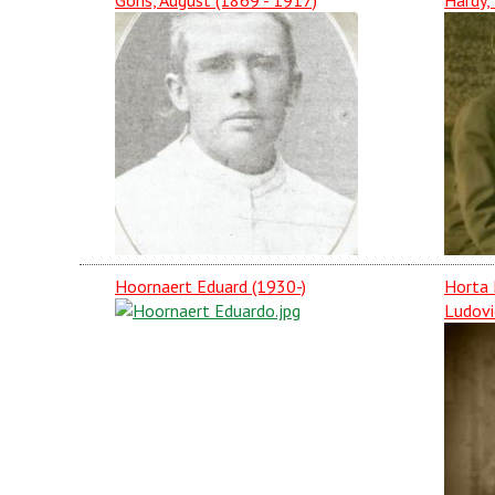
Goris, August (1869 - 1917)
Hardy,
Hoornaert Eduard (1930-)
Horta 
Ludovi