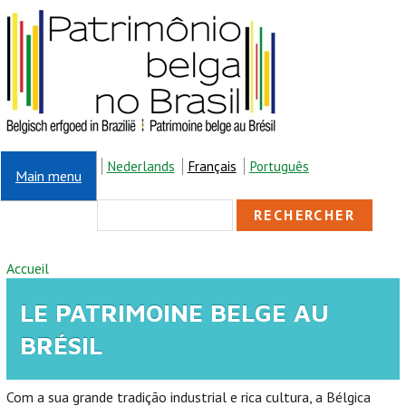
Aller au contenu principal
Nederlands
Français
Português
Main menu
FORMULAIRE DE
Rechercher
RECHERCHE
VOUS ÊTES ICI
Accueil
LE PATRIMOINE BELGE AU
BRÉSIL
Com a sua grande tradição industrial e rica cultura, a Bélgica