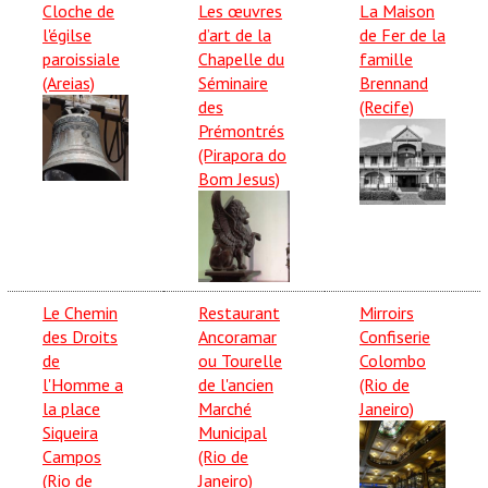
Cloche de
Les œuvres
La Maison
l'égilse
d’art de la
de Fer de la
paroissiale
Chapelle du
famille
(Areias)
Séminaire
Brennand
des
(Recife)
Prémontrés
(Pirapora do
Bom Jesus)
Le Chemin
Restaurant
Mirroirs
des Droits
Ancoramar
Confiserie
de
ou Tourelle
Colombo
l'Homme a
de l'ancien
(Rio de
la place
Marché
Janeiro)
Siqueira
Municipal
Campos
(Rio de
(Rio de
Janeiro)