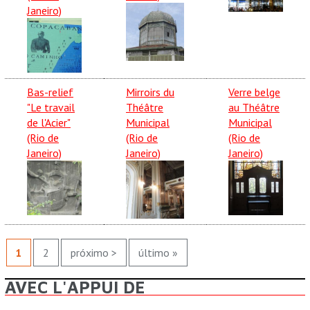
Janeiro)
Bas-relief
Mirroirs du
Verre belge
"Le travail
Théâtre
au Théâtre
de l'Acier"
Municipal
Municipal
(Rio de
(Rio de
(Rio de
Janeiro)
Janeiro)
Janeiro)
PAGES
1
2
próximo >
último »
AVEC L'APPUI DE