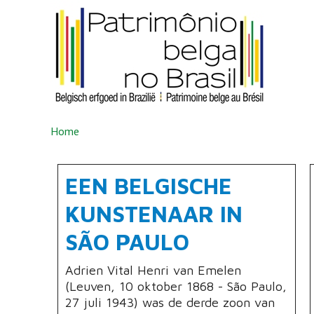
Overslaan en naar de inhoud gaan
U BENT HIER
Home
EEN BELGISCHE
KUNSTENAAR IN
SÃO PAULO
Adrien Vital Henri van Emelen
(Leuven, 10 oktober 1868 - São Paulo,
27 juli 1943) was de derde zoon van