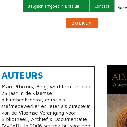
Belgisch erfgoed in Brazilië
Contact
Nede
ZOEKVELD
Zoeken
AUTEURS
Marc Storms
, Belg, werkte meer dan
25 jaar in de Vlaamse
bibliotheeksector, eerst als
stafmedewerker en later als directeur
van de Vlaamse Vereniging voor
Bibliotheek, Archief & Documentatie
(VVBAD). In 2006 vertrok hij voor een