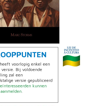
KOOPPUNTEN
heeft voorlopig enkel een
 versie. Bij voldoende
ling zal een
stalige versie gepubliceerd
eïnteresseerden kunnen
l aanmelden
.