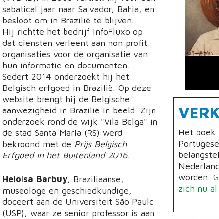
sabatical jaar naar Salvador, Bahia, en
besloot om in Brazilië te blijven.
Hij richtte het bedrijf InfoFluxo op
dat diensten verleent aan non profit
organisaties voor de organisatie van
hun informatie en documenten.
Sedert 2014 onderzoekt hij het
Belgisch erfgoed in Brazilië. Op deze
website brengt hij de Belgische
VER
aanwezigheid in Brazilië in beeld. Zijn
onderzoek rond de wijk "Vila Belga" in
Het boek 
de stad Santa Maria (RS) werd
Portugese
bekroond met de
Prijs Belgisch
belangstel
Erfgoed in het Buitenland 2016
.
Nederland
worden.
G
Heloisa Barbuy
, Braziliaanse,
zich nu a
museologe en geschiedkundige,
doceert aan de Universiteit São Paulo
(USP), waar ze senior professor is aan