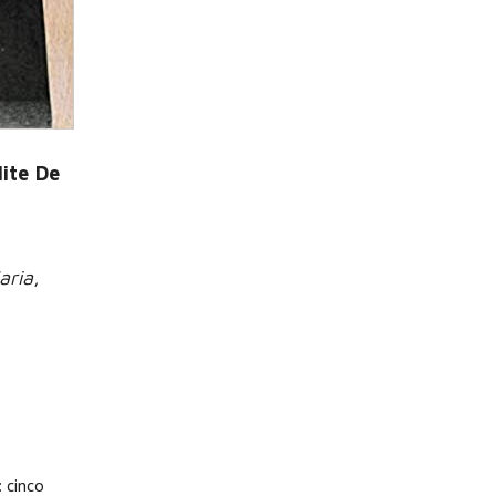
ite De
aria
,
: cinco