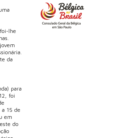
 uma
foi-lhe
nas.
 jovem
sionária.
te da
.
nda) para
2, foi
de
 a 15 de
ou em
este do
ação