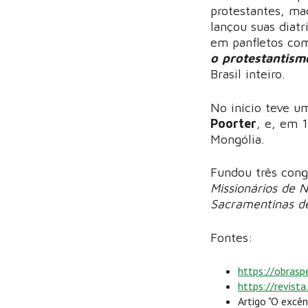
protestantes, maç
lançou suas diatr
em panfletos c
o protestantism
Brasil inteiro.
No início teve u
Poorter
, e, em 
Mongólia.
Fundou três cong
Missionários de 
Sacramentinas d
Fontes:
https://obraspe
https://revista.
Artigo "O excên