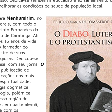
disso, dedica-se também à educação e ao saneamento b
lhorar as condições de saúde da população local.
ara
Manhumirim
, no
erais, com todo o
rloto Fernandes da
po de Caratinga. Ali
os 16 anos de vida,
o formador do
stre de suas
igiosas. Dedicou-se
sa, com seu jornal
O
 publicação de
icações nos mais
espiritualidade,
ogia dogmática,
logia, polêmica,
essa região de
e, em parte alemã,
e com os