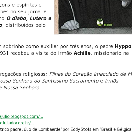
ons e espíritas e
ibes no seu jornal e
omo
O diabo, Lutero e
o
, distribuídos pelo
m sobrinho como auxiliar por três anos, o padre
Hyppol
1931 recebeu a visita do irmão
Achille
, missionário na
regações religiosas:
Filhas do Coração Imaculado de M
Nossa Senhora do Santíssimo Sacramento
e
Irmãs
e Nossa Senhora
.
julio.blogspot.com/...
olutador.org.br/...
trico padre Júlio de Lombaerde" por Eddy Stols em "Brasil e Bélgica