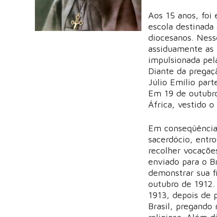
Aos 15 anos, foi
escola destinada 
diocesanos. Nesse
assiduamente as r
impulsionada pel
Diante da pregaç
Júlio Emílio part
Em 19 de outubro
África, vestido 
Em conseqüência 
sacerdócio, entr
recolher vocações
enviado para o B
demonstrar sua f
outubro de 1912.
1913, depois de 
Brasil, pregando