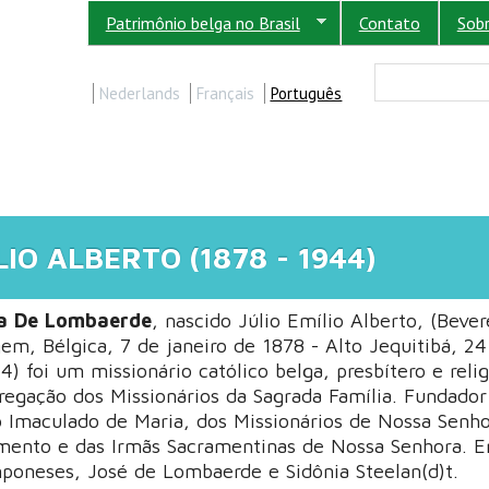
Patrimônio belga no Brasil
Contato
Sob
FORM
Buscar
Nederlands
Français
Português
IO ALBERTO (1878 - 1944)
ia De Lombaerde
, nascido Júlio Emílio Alberto, (Beve
em, Bélgica, 7 de janeiro de 1878 - Alto Jequitibá, 24
 foi um missionário católico belga, presbítero e relig
regação dos Missionários da Sagrada Família. Fundador
o Imaculado de Maria, dos Missionários de Nossa Senh
mento e das Irmãs Sacramentinas de Nossa Senhora. Er
oneses, José de Lombaerde e Sidônia Steelan(d)t.