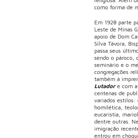
religiosa. Além 
como forma de me
Em 1928 parte p
Leste de Minas G
apoio de Dom Ca
Silva Távora, Bis
passa seus últim
sendo o pároco, 
seminário e o me
congregações rel
também à impren
Lutador
e com a
centenas de publ
variados estilos: 
homilética, teol
eucaristia, mario
dentre outras. N
imigração recent
entrou em choqu