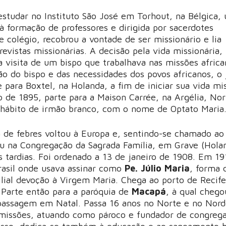
 estudar no Instituto São José em Torhout, na Bélgica,
à formação de professores e dirigida por sacerdotes
 colégio, recobrou a vontade de ser missionário e lia
evistas missionárias. A decisão pela vida missionária, 
a visita de um bispo que trabalhava nas missões africa
ão do bispo e das necessidades dos povos africanos, o
e para Boxtel, na Holanda, a fim de iniciar sua vida mis
 de 1895, parte para a Maison Carrée, na Argélia, Nor
o hábito de irmão branco, com o nome de Optato Maria
de febres voltou à Europa e, sentindo-se chamado ao
ou na Congregação da Sagrada Família, em Grave (Hola
 tardias. Foi ordenado a 13 de janeiro de 1908. Em 191
rasil onde usava assinar como
Pe. Júlio Maria
, forma 
ilial devoção à Virgem Maria. Chega ao porto de Recife
 Parte então para a paróquia de
Macapá
, à qual cheg
passagem em Natal. Passa 16 anos no Norte e no Nord
 missões, atuando como pároco e fundador de congreg