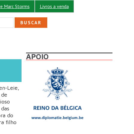
re Marc Storms
Livros a venda
ULÁRIO DE BUSCA
APOIO
ren-Leie,
 de
ioso
 das
ora do
a filho