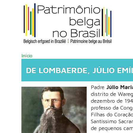
Pular para o conteúdo principal
VOCÊ ESTÁ AQUI
Início
DE LOMBAERDE, JÚLIO EMÍL
Padre
Júlio Mar
distrito de Wareg
dezembro de 1944)
professo da Cong
Filhas do Coraçã
Santíssimo Sacra
de pequenos camp