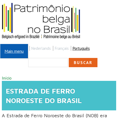
Pular para o conteúdo principal
Nederlands
Français
Português
Main menu
FORMULÁRIO DE
Buscar
BUSCA
VOCÊ ESTÁ AQUI
Início
ESTRADA DE FERRO
NOROESTE DO BRASIL
A Estrada de Ferro Noroeste do Brasil (NOB) era