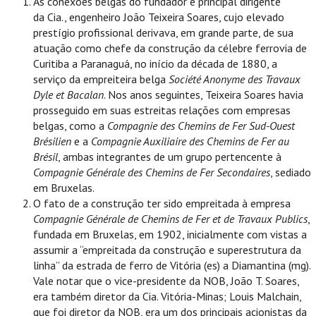
As conexões belgas do fundador e principal dirigente
da Cia., engenheiro João Teixeira Soares, cujo elevado
prestígio profissional derivava, em grande parte, de sua
atuação como chefe da construção da célebre ferrovia de
Curitiba a Paranaguá, no início da década de 1880, a
serviço da empreiteira belga
Société Anonyme des Travaux
Dyle et Bacalan
. Nos anos seguintes, Teixeira Soares havia
prosseguido em suas estreitas relações com empresas
belgas, como a
Compagnie des Chemins de Fer Sud-Ouest
Brésilien
e a
Compagnie Auxiliaire des Chemins de Fer au
Brésil
, ambas integrantes de um grupo pertencente à
Compagnie Générale des Chemins de Fer Secondaires
, sediado
em Bruxelas.
O fato de a construção ter sido empreitada à empresa
Compagnie Générale de Chemins de Fer et de Travaux Publics
,
fundada em Bruxelas, em 1902, inicialmente com vistas a
assumir a “empreitada da construção e superestrutura da
linha” da estrada de ferro de Vitória (es) a Diamantina (mg).
Vale notar que o vice-presidente da NOB, João T. Soares,
era também diretor da Cia. Vitória-Minas; Louis Malchain,
que foi diretor da NOB, era um dos principais acionistas da