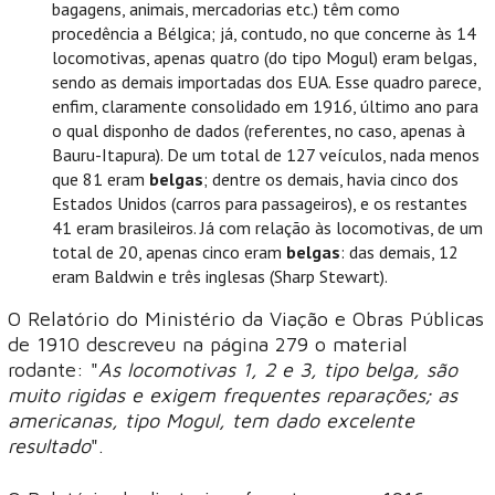
bagagens, animais, mercadorias etc.) têm como
procedência a Bélgica; já, contudo, no que concerne às 14
locomotivas, apenas quatro (do tipo Mogul) eram belgas,
sendo as demais importadas dos EUA. Esse quadro parece,
enfim, claramente consolidado em 1916, último ano para
o qual disponho de dados (referentes, no caso, apenas à
Bauru-Itapura). De um total de 127 veículos, nada menos
que 81 eram
belgas
; dentre os demais, havia cinco dos
Estados Unidos (carros para passageiros), e os restantes
41 eram brasileiros. Já com relação às locomotivas, de um
total de 20, apenas cinco eram
belgas
: das demais, 12
eram Baldwin e três inglesas (Sharp Stewart).
O Relatório do Ministério da Viação e Obras Públicas
de 1910 descreveu na página 279 o material
rodante: "
As locomotivas 1, 2 e 3, tipo belga, são
muito rigidas e exigem frequentes reparações; as
americanas, tipo Mogul, tem dado excelente
resultado
".