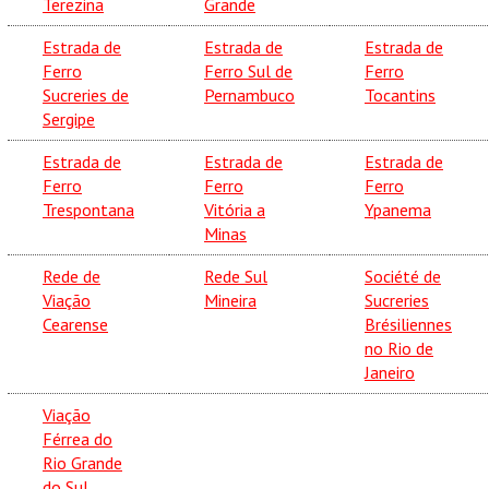
Terezina
Grande
Estrada de
Estrada de
Estrada de
Ferro
Ferro Sul de
Ferro
Sucreries de
Pernambuco
Tocantins
Sergipe
Estrada de
Estrada de
Estrada de
Ferro
Ferro
Ferro
Trespontana
Vitória a
Ypanema
Minas
Rede de
Rede Sul
Société de
Viação
Mineira
Sucreries
Cearense
Brésiliennes
no Rio de
Janeiro
Viação
Férrea do
Rio Grande
do Sul