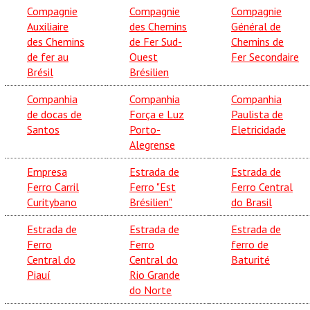
Compagnie
Compagnie
Compagnie
Auxiliaire
des Chemins
Général de
des Chemins
de Fer Sud-
Chemins de
de fer au
Ouest
Fer Secondaire
Brésil
Brésilien
Companhia
Companhia
Companhia
de docas de
Força e Luz
Paulista de
Santos
Porto-
Eletricidade
Alegrense
Empresa
Estrada de
Estrada de
Ferro Carril
Ferro "Est
Ferro Central
Curitybano
Brésilien"
do Brasil
Estrada de
Estrada de
Estrada de
Ferro
Ferro
ferro de
Central do
Central do
Baturité
Piauí
Rio Grande
do Norte