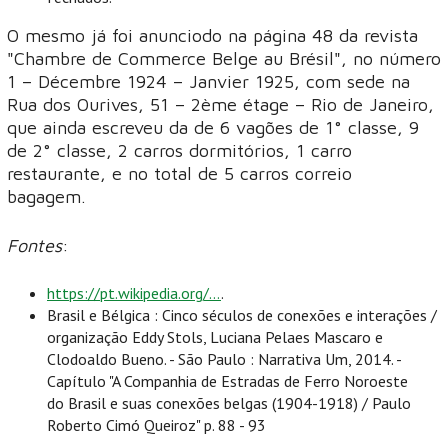
O mesmo já foi anunciodo na página 48 da revista
"Chambre de Commerce Belge au Brésil", no número
1 – Décembre 1924 – Janvier 1925, com sede na
Rua dos Ourives, 51 – 2ème étage – Rio de Janeiro,
que ainda escreveu da de 6 vagões de 1° classe, 9
de 2° classe, 2 carros dormitórios, 1 carro
restaurante, e no total de 5 carros correio
bagagem.
Fontes
:
https://pt.wikipedia.org/...
.
Brasil e Bélgica : Cinco séculos de conexões e interações /
organização Eddy Stols, Luciana Pelaes Mascaro e
Clodoaldo Bueno. - São Paulo : Narrativa Um, 2014. -
Capítulo "A Companhia de Estradas de Ferro Noroeste
do Brasil e suas conexões belgas (1904-1918) / Paulo
Roberto Cimó Queiroz" p. 88 - 93