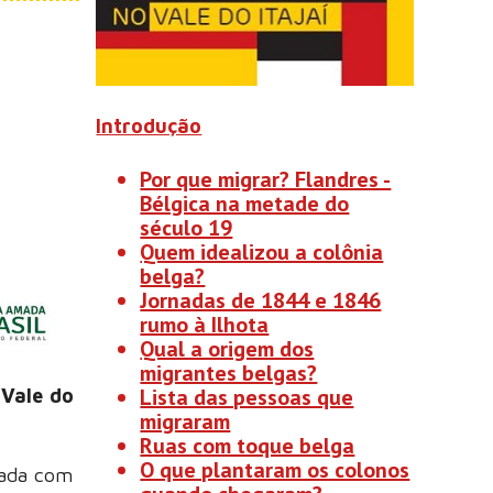
Introdução
Por que migrar? Flandres -
Bélgica na metade do
século 19
Quem idealizou a colônia
belga?
Jornadas de 1844 e 1846
rumo à Ilhota
Qual a origem dos
migrantes belgas?
Lista das pessoas que
 Vale do
migraram
Ruas com toque belga
O que plantaram os colonos
rada com