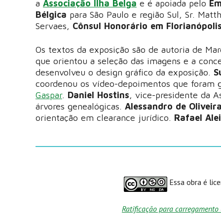
a
Associação Ilha Belga
e é apoiada pelo
Em
Bélgica
para São Paulo e região Sul, Sr. Matt
Servaes,
Cônsul Honorário em Florianópoli
Os textos da exposição são de autoria de Marc
que orientou a seleção das imagens e a conc
desenvolveu o design gráfico da exposição.
S
coordenou os vídeo-depoimentos que foram g
Gaspar
.
Daniel Hostins
, vice-presidente da A
árvores genealógicas.
Alessandro de Olivei
orientação em clearance jurídico.
Rafael Ale
Essa obra é lic
Ratificação para carregamento 