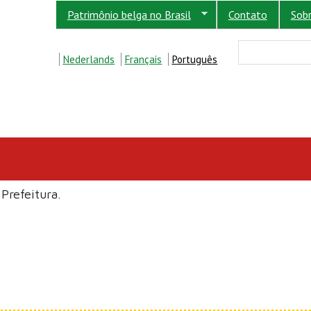
Patrimônio belga no Brasil
Contato
Sob
FORM
Buscar
Nederlands
Français
Português
Prefeitura.