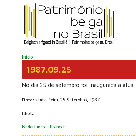
Pular para o conteúdo principal
VOCÊ ESTÁ AQUI
Início
1987.09.25
No dia 25 de setembro foi inaugurada a atual 
Data:
sexta-feira, 25 Setembro, 1987
Ilhota
Nederlands
Français