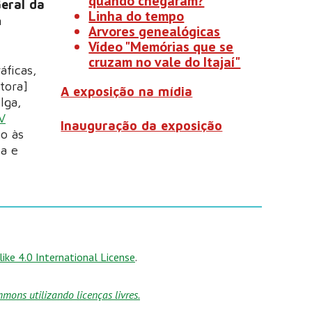
quando chegaram?
eral da
Linha do tempo
n
Arvores genealógicas
Vídeo "Memórias que se
cruzam no vale do Itajaí"
áficas,
tora]
A exposição na mídia
lga,
V
Inauguração da exposição
ão às
a e
ke 4.0 International License
.
ons utilizando licenças livres.