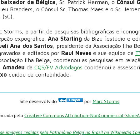
baixador da Bélgica
, Sr. Patrick Herman, o
Cônsul G
hieu Branders, o Cônsul Sr. Thomas Maes e o Sr. Jeroe
s
(SC).
 Storms, a partir de pesquisas bibliográficas e iconogr
epção expográfica.
Ana Starling
da Bizu [estúdio e edi
ueli Ana dos Santos
, presidente da Associação Ilha Be
ravados e editados por
Raul Neves
e sua equipe da
T
ssociação Ilha Belga, coordenou as pesquisas em relaç
ra Amadeu
da
CQS/FV Advodagos
coordenou a assessori
ixo
cuidou da contabilidade.
Site desenvolvido
por
Marc Storms
.
enciada pela
Creative Commons Attribution-NonCommercial-ShareAli
de imagens cedidas pelo Patrimônio Belga no Brasil no Wikimedia Comm