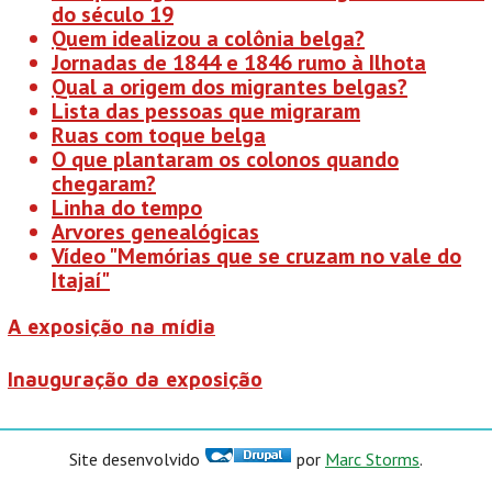
do século 19
Quem idealizou a colônia belga?
Jornadas de 1844 e 1846 rumo à Ilhota
Qual a origem dos migrantes belgas?
Lista das pessoas que migraram
Ruas com toque belga
O que plantaram os colonos quando
chegaram?
Linha do tempo
Arvores genealógicas
Vídeo "Memórias que se cruzam no vale do
Itajaí"
A exposição na mídia
Inauguração da exposição
Site desenvolvido
por
Marc Storms
.