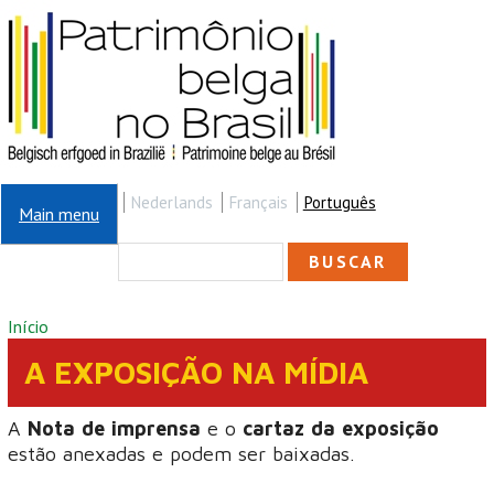
Pular para o conteúdo principal
Nederlands
Français
Português
Main menu
FORMULÁRIO DE
Buscar
BUSCA
VOCÊ ESTÁ AQUI
Início
A EXPOSIÇÃO NA MÍDIA
A
Nota de imprensa
e o
cartaz da exposição
estão anexadas e podem ser baixadas.