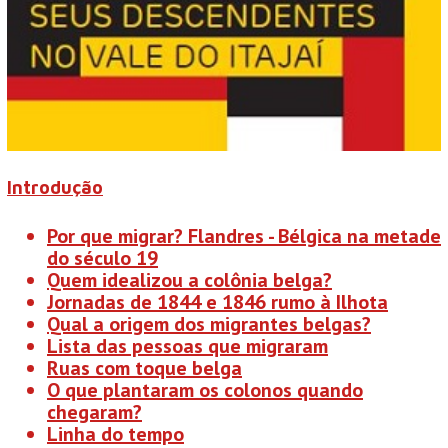
Introdução
Por que migrar? Flandres - Bélgica na metade
do século 19
Quem idealizou a colônia belga?
Jornadas de 1844 e 1846 rumo à Ilhota
Qual a origem dos migrantes belgas?
Lista das pessoas que migraram
Ruas com toque belga
O que plantaram os colonos quando
chegaram?
Linha do tempo