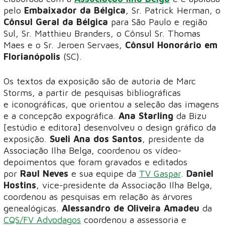
pelo
Embaixador da Bélgica
, Sr. Patrick Herman, o
Cônsul Geral da Bélgica
para São Paulo e região
Sul, Sr. Matthieu Branders, o Cônsul Sr. Thomas
Maes e o Sr. Jeroen Servaes,
Cônsul Honorário em
Florianópolis
(SC).
Os textos da exposição são de autoria de Marc
Storms, a partir de pesquisas bibliográficas
e iconográficas, que orientou a seleção das imagens
e a concepção expográfica.
Ana Starling
da Bizu
[estúdio e editora] desenvolveu o design gráfico da
exposição.
Sueli Ana dos Santos
, presidente da
Associação Ilha Belga, coordenou os vídeo-
depoimentos que foram gravados e editados
por
Raul Neves
e sua equipe da
TV Gaspar
.
Daniel
Hostins
, vice-presidente da Associação Ilha Belga,
coordenou as pesquisas em relação às árvores
genealógicas.
Alessandro de Oliveira Amadeu
da
CQS/FV Advodagos
coordenou a assessoria e