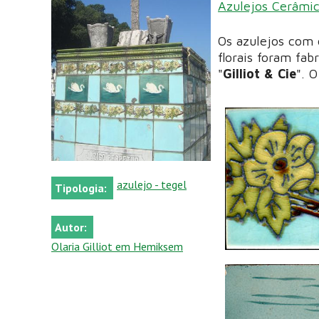
Azulejos Cerâmi
Os azulejos com 
florais foram fa
"
Gilliot & Cie
". 
azulejo - tegel
Tipologia:
Autor:
Olaria Gilliot em Hemiksem