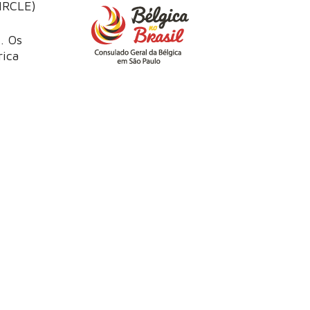
IRCLE)
". Os
rica