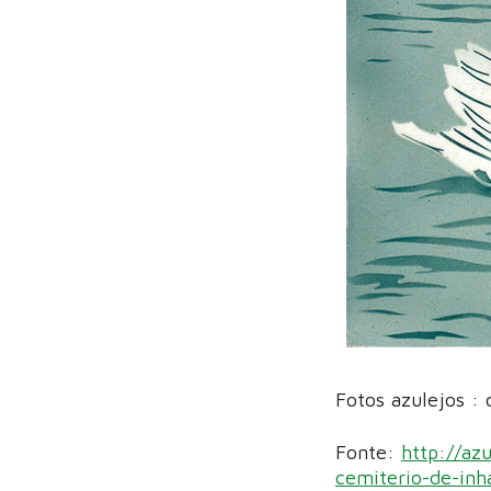
Fotos azulejos : 
Fonte:
http://az
cemiterio-de-in