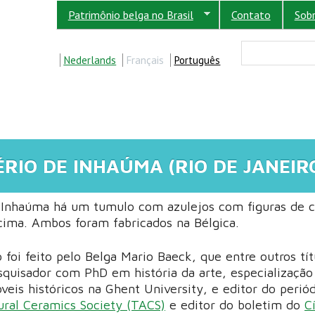
Patrimônio belga no Brasil
Contato
Sob
FORM
Buscar
Nederlands
Français
Português
ÉRIO DE INHAÚMA (RIO DE JANEIR
 Inhaúma há um tumulo com azulejos com figuras de c
acima. Ambos foram fabricados na Bélgica.
o foi feito pelo Belga Mario Baeck, que entre outros tít
esquisador com PhD em história da arte, especializaçã
eis históricos na Ghent University, e editor do perió
tural Ceramics Society (TACS)
e editor do boletim do
C