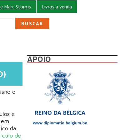
re Marc Storms
Livros a venda
ULÁRIO DE BUSCA
APOIO
O)
isne e
ulos e
o em
dico da
írculo de