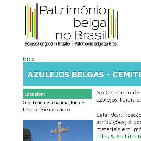
Pular para o conteúdo principal
VOCÊ ESTÁ AQUI
Início
AZULEJOS BELGAS - CEMIT
No Cemitério de
Location:
azulejos florais 
Cemitério de Inhaúma, Rio de
Janeiro - Rio de Janeiro
Esta identificaçã
atribuições, é p
materiais em imóv
Tiles & Architec