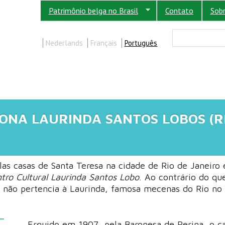
Patrimônio belga no Brasil
Contato
Sob
FORM
Buscar
Nederlands
Français
Português
ONA LAURINDA SANTOS LOBOS (R
as casas de Santa Teresa na cidade de Rio de Janeiro 
tro Cultural Laurinda Santos Lobo
. Ao contrário do qu
 não pertencia à Laurinda, famosa mecenas do Rio no 
Erguido em 1907, pela Baronesa de Perina, o c