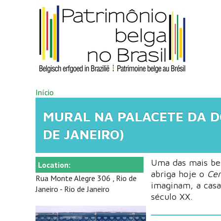
Pular para o conteúdo principal
VOCÊ ESTÁ AQUI
Início
MURAL NA PALACETE DA D
DE JANEIRO)
Uma das mais bel
Location:
abriga hoje o
Cen
Rua Monte Alegre 306 , Rio de
imaginam, a casa
Janeiro - Rio de Janeiro
século XX.