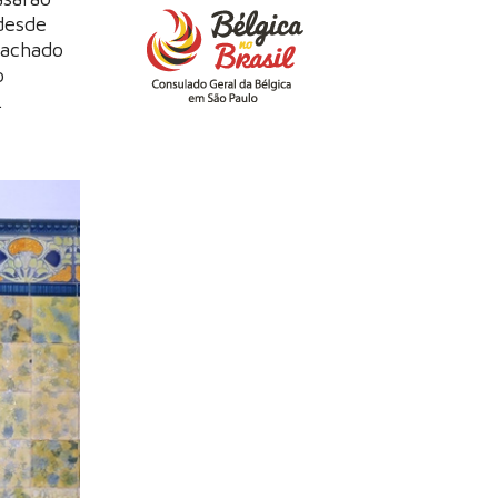
desde
Machado
o
.