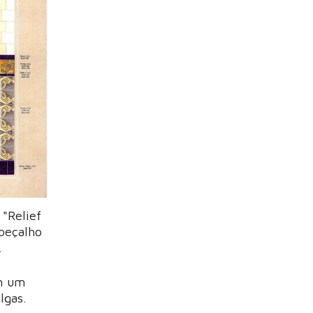
"Relief
beçalho
.
m um
elgas.