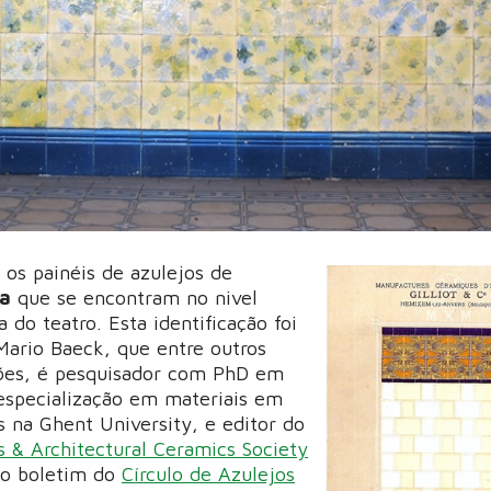
os painéis de azulejos de
ga
que se encontram no nivel
a do teatro. Esta identificação foi
 Mario Baeck, que entre outros
ições, é pesquisador com PhD em
 especialização em materiais em
s na Ghent University, e editor do
s & Architectural Ceramics Society
do boletim do
Círculo de Azulejos