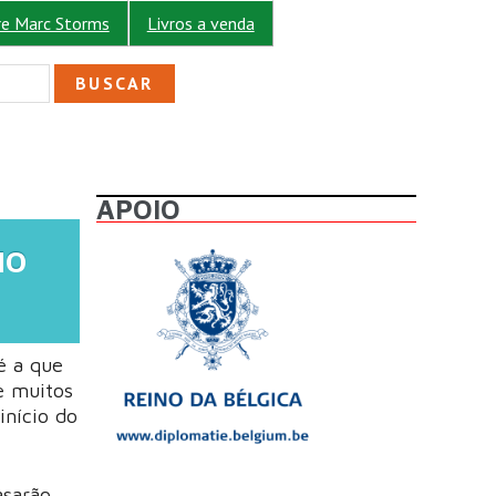
re Marc Storms
Livros a venda
ULÁRIO DE BUSCA
APOIO
IO
é a que
e muitos
início do
asarão