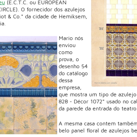
eu
(E.C.T.C. ou EUROPEAN
RCLE). O fornecidor dos azulejos
liot & Co." da cidade de Hemiksem,
ia.
Mario nós
enviou
como
prova, o
desenho 54
do catálogo
dessa
empresa,
que mostra um tipo de azulejo 
828 - Décor 1072" usado no ca
da parede da entrada do teatro
A mesma casa contem també
belo panel floral de azulejos b