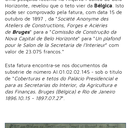
Horizonte, revelou que o teto vier da
Bélgica
. Isto
pode ser comprovado pela fatura, com data 15 de
outubro de 1897 , da "
Société Anonyme des
Ateliers de Constructions, Forges e Aciéries
de
Bruges
" para a "
Comissão de Construção da
Nova Capital de Belo Horizonte
" para "
Un plafond
pour le Salon de la Secretaria de l'Interieur
" com
valor de 23.075 francos."
Esta fatura encontra-se nos documentos da
subsérie de número AI.01.02.02.145 - sob o título
de "
Coberturas e tetos do Palácio Presidencial e
para as Secretarias do Interior, da Agricultura e
das Finanças. Bruges (Bélgica) e Rio de Janeiro
1896.10.15 - 1897.07.27
".