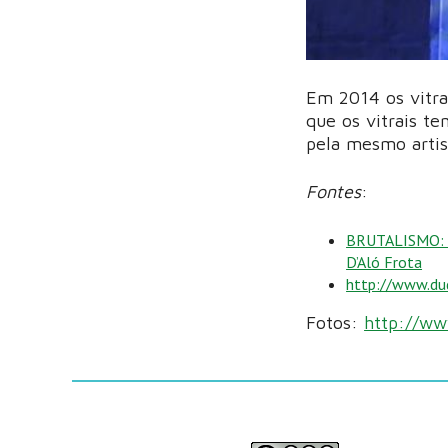
Em 2014 os vitra
que os vitrais t
pela mesmo arti
Fontes
:
BRUTALISMO: F
D’Aló Frota
http://www.du
Fotos:
http://ww