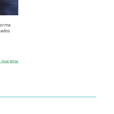
forma
cados
José Artur