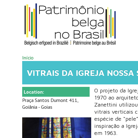
Pular para o conteúdo principal
VOCÊ ESTÁ AQUI
Início
VITRAIS DA IGREJA NOSSA
O projeto da Igr
Location:
1970 ao arquiteto
Praça Santos Dumont 411,
Zanettini utiliz
Goiânia - Goias
vitrais verticai
espécie de “pele”
inspiração a Igre
em 1963.