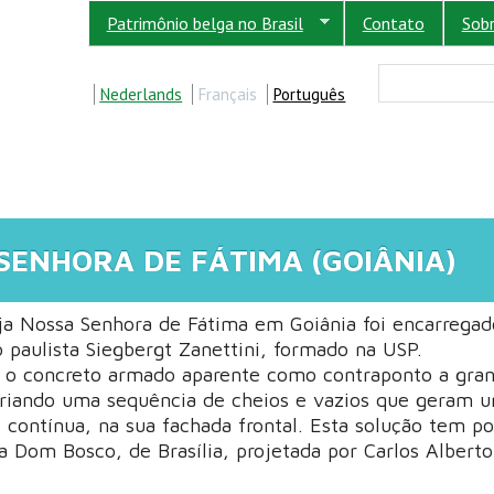
Patrimônio belga no Brasil
Contato
Sob
FORM
Buscar
Nederlands
Français
Português
 SENHORA DE FÁTIMA (GOIÂNIA)
eja Nossa Senhora de Fátima em Goiânia foi encarrega
 paulista Siegbergt Zanettini, formado na USP.
ou o concreto armado aparente como contraponto a gra
s criando uma sequência de cheios e vazios que geram 
 contínua, na sua fachada frontal. Esta solução tem po
ja Dom Bosco, de Brasília, projetada por Carlos Albert