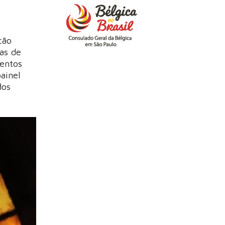
ção
cas de
mentos
ainel
dos