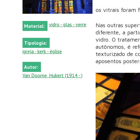
os vitrais foram 
vidro - glas - verre
Nas outras super
Material:
diferente, a part
vidro. O tratame
Tipologia:
autônomos, é refo
igreja - kerk - église
texturizado de c
aposentos posteri
Autor:
Van Doorne, Hubert (1914 - )