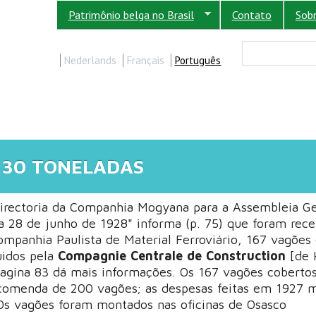
Patrimônio belga no Brasil
Contato
Sob
FORM
Buscar
Nederlands
Français
Português
 30 TONELADAS
Directoria da Companhia Mogyana para a Assembleia Ge
ia 28 de junho de 1928" informa (p. 75) que foram rece
mpanhia Paulista de Material Ferroviário, 167 vagões
uidos pela
Compagnie Centrale de Construction
[de 
 pagina 83 dá mais informações. Os 167 vagões coberto
comenda de 200 vagões; as despesas feitas em 1927 
s vagões foram montados nas oficinas de Osasco