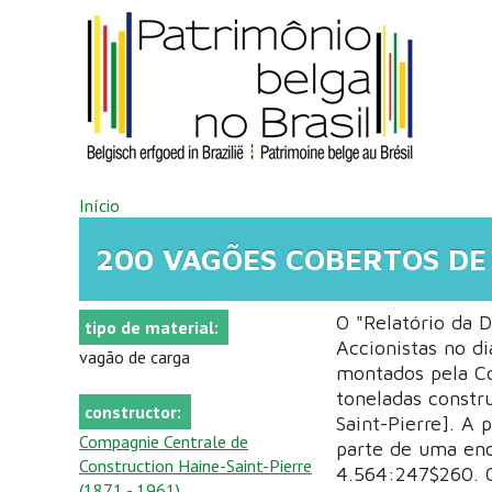
Pular para o conteúdo principal
VOCÊ ESTÁ AQUI
Início
200 VAGÕES COBERTOS DE
O "Relatório da 
tipo de material:
Accionistas no d
vagão de carga
montados pela Co
toneladas constr
constructor:
Saint-Pierre]. A
Compagnie Centrale de
parte de uma en
Construction Haine-Saint-Pierre
4.564:247$260. O
(1871 - 1961)