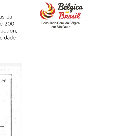
as da
de 200
ruction,
acidade
.