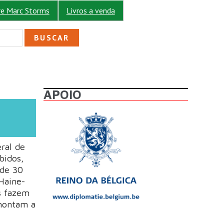
re Marc Storms
Livros a venda
ULÁRIO DE BUSCA
APOIO
ral de
bidos,
 de 30
Haine-
s fazem
montam a