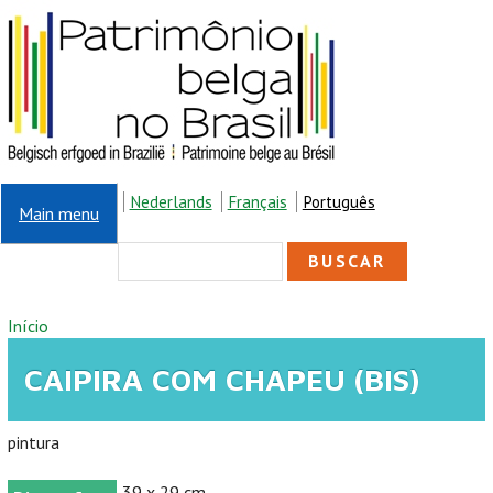
Pular para o conteúdo principal
Nederlands
Français
Português
Main menu
FORMULÁRIO DE
Buscar
BUSCA
VOCÊ ESTÁ AQUI
Início
CAIPIRA COM CHAPEU (BIS)
pintura
39 x 29 cm