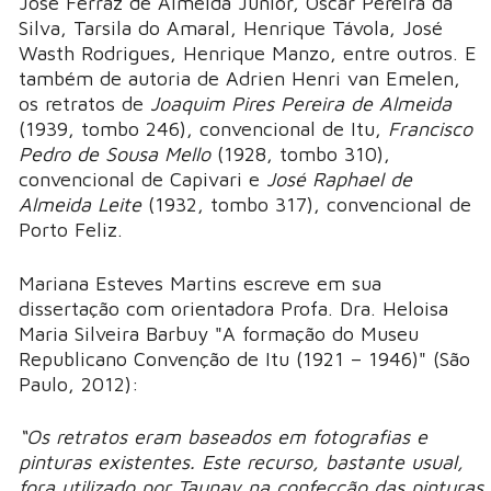
José Ferraz de Almeida Júnior, Oscar Pereira da
Silva, Tarsila do Amaral, Henrique Távola, José
Wasth Rodrigues, Henrique Manzo, entre outros. E
também de autoria de Adrien Henri van Emelen,
os retratos de
Joaquim Pires Pereira de Almeida
(1939, tombo 246), convencional de Itu,
Francisco
Pedro de Sousa Mello
(1928, tombo 310),
convencional de Capivari e
José Raphael de
Almeida Leite
(1932, tombo 317), convencional de
Porto Feliz.
Mariana Esteves Martins escreve em sua
dissertação com orientadora Profa. Dra. Heloisa
Maria Silveira Barbuy "A formação do Museu
Republicano Convenção de Itu (1921 – 1946)" (São
Paulo, 2012):
“Os retratos eram baseados em fotografias e
pinturas existentes. Este recurso, bastante usual,
fora utilizado por Taunay na confecção das pinturas