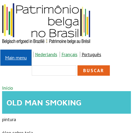
Pular para o conteúdo principal
Nederlands
Français
Português
Main menu
FORMULÁRIO DE
Buscar
BUSCA
VOCÊ ESTÁ AQUI
Início
OLD MAN SMOKING
pintura
óleo sobre tela