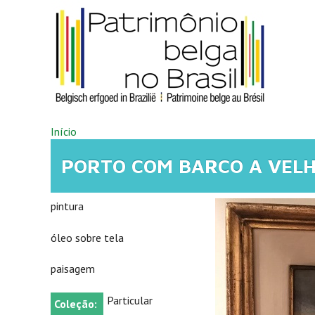
Pular para o conteúdo principal
VOCÊ ESTÁ AQUI
Início
PORTO COM BARCO A VELH
pintura
óleo sobre tela
paisagem
Particular
Coleção: