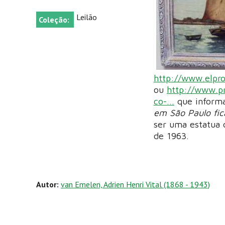
Leilão
Coleção:
http://www.elpro
ou
http://www.pr
co-...
que informa
em São Paulo fic
ser uma estatua d
de 1963.
Autor:
van Emelen, Adrien Henri Vital (1868 - 1943)