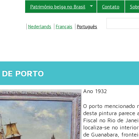
Patrimônio belga no Brasil
Contato
Sob
FORM
Buscar
Nederlands
Français
Português
 DE PORTO
Ano 1932
O porto mencionado n
desta pintura parece a
Fiscal no Rio de Janei
localiza-se no interio
de Guanabara, frontei