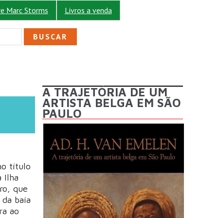
re Marc Storms
Livros a venda
ULÁRIO DE BUSCA
A TRAJETÓRIA DE UM
ARTISTA BELGA EM SÃO
PAULO
o título
 Ilha
ro, que
r da baía
ra ao