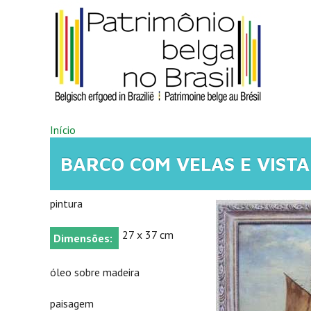
Pular para o conteúdo principal
VOCÊ ESTÁ AQUI
Início
BARCO COM VELAS E VISTA
pintura
27 x 37 cm
Dimensões:
óleo sobre madeira
paisagem