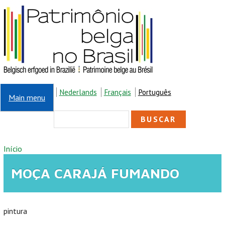
Pular para o conteúdo principal
Nederlands
Français
Português
Main menu
FORMULÁRIO DE
Buscar
BUSCA
VOCÊ ESTÁ AQUI
Início
MOÇA CARAJÁ FUMANDO
pintura