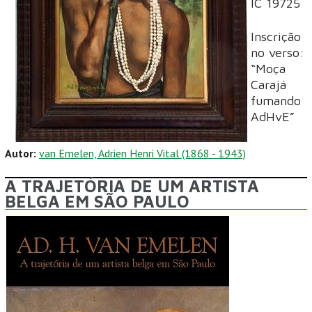
IC 19725
Inscrição
no verso:
“Moça
Carajá
fumando
AdHvE”
Autor:
van Emelen, Adrien Henri Vital (1868 - 1943)
A TRAJETÓRIA DE UM ARTISTA
BELGA EM SÃO PAULO