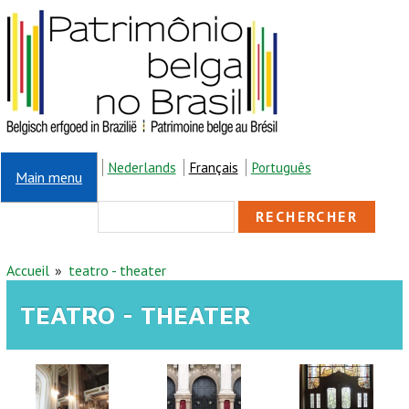
Aller au contenu principal
Nederlands
Français
Português
Main menu
FORMULAIRE DE
Rechercher
RECHERCHE
VOUS ÊTES ICI
Accueil
teatro - theater
TEATRO - THEATER