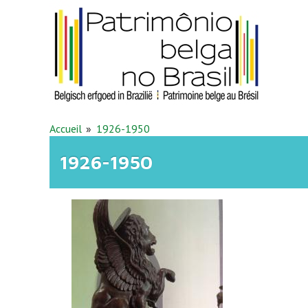
Aller au contenu principal
VOUS ÊTES ICI
Accueil
1926-1950
1926-1950