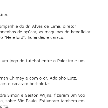
cina.
ompanhia do dr. Alves de Lima, diretor
ngenhos de açúcar, as maquinas de beneficiar
o "Hereford", holandês e caracú.
a um jogo de futebol entre o Palestra e um
raman Chimay e com o dr. Adolpho Lutz,
ram e caçaram borboletas.
 André Simon e Gaston Wijns, fizeram um voo
ra, sobre São Paulo. Estiveram também em
orto.