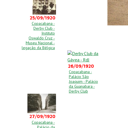
25/09/1920
Copacabana -
Derby Club -
Instituto
Oswaldo Cruz -
Museu Nacional -
legação da Bélgica
26/09/1920
Copacabana -
Palácio São
Joaquim - Palácio
da Guanabara -
Derby Club
27/09/1920
Copacabana -
Palácio da