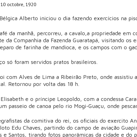
 10 octobre, 1920
Bélgica Alberto iniciou o dia fazendo exercícios na pis
afé da manhã, percorreu, a cavalo,a propriedade em c
te da Companhia da Fazenda Guaratapá, visitando os e
reparo de farinha de mandioca, e os campos com o gad
o só foram servidos pratos brasileiros.
foi com Alves de Lima a Ribeirão Preto, onde assistiu 
cal. Retornou por volta das 18 h.
 Elisabeth e o príncipe Leopoldo, com a condessa Ca
um passeio de canoa pelo rio Mogi-Guaçu, onde pesca
egrafistas da comitiva do rei, os oficiais do exercito
loto Edu Chaves, partindo do campo de aviação Guapi
 e Santos, tirando fotos panorâmicas da cidade e do p