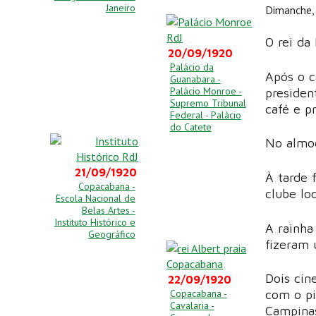
Janeiro
Dimanche,
O rei da 
20/09/1920
Palácio da
Após o c
Guanabara -
Palácio Monroe -
presiden
Supremo Tribunal
café e p
Federal - Palácio
do Catete
No almoç
21/09/1920
À tarde 
Copacabana -
clube lo
Escola Nacional de
Belas Artes -
Instituto Histórico e
A rainha
Geográfico
fizeram 
Dois cin
22/09/1920
com o pi
Copacabana -
Cavalaria -
Campinas