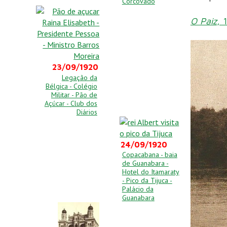
Corcovado
O Paiz
, 
23/09/1920
Legação da
Bélgica - Colégio
Militar - Pão de
Açúcar - Club dos
Diários
24/09/1920
Copacabana - baia
de Guanabara -
Hotel do Itamaraty
- Pico da Tijuca -
Palácio da
Guanabara