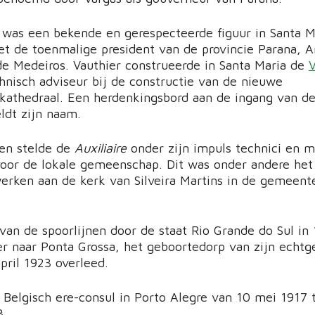
 was een bekende en gerespecteerde figuur in Santa M
t de toenmalige president van de provincie Parana, A
e Medeiros. Vauthier construeerde in Santa Maria de
V
nisch adviseur bij de constructie van de nieuwe
kathedraal. Een herdenkingsbord aan de ingang van d
ldt zijn naam.
ren stelde de
Auxiliaire
onder zijn impuls technici en m
voor de lokale gemeenschap. Dit was onder andere het
erken aan de kerk van Silveira Martins in de gemeent
an de spoorlijnen door de staat Rio Grande do Sul in
er naar Ponta Grossa, het geboortedorp van zijn echtg
april 1923 overleed.
 Belgisch ere-consul in Porto Alegre van 10 mei 1917 t
..