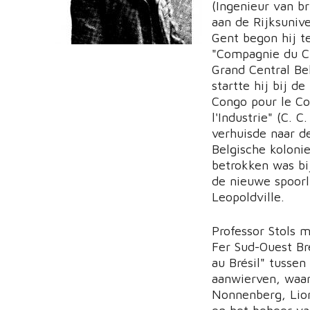
(Ingenieur van b
aan de Rijksunive
Gent begon hij t
"Compagnie du C
Grand Central Be
startte hij bij d
Congo pour le C
l'Industrie" (C. C.
verhuisde naar d
Belgische koloni
betrokken was bi
de nieuwe spoorl
Leopoldville.
Professor Stols 
Fer Sud-Ouest Br
au Brésil" tussen
aanwierven, waar
Nonnenberg, Lion