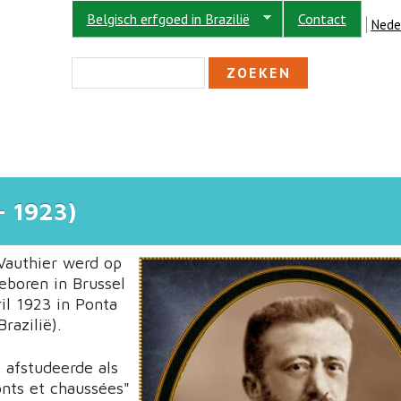
Belgisch erfgoed in Brazilië
Contact
Nede
ZOEKVELD
Zoeken
 1923)
Vauthier werd op
eboren in Brussel
ril 1923 in Ponta
razilië).
 afstudeerde als
onts et chaussées"