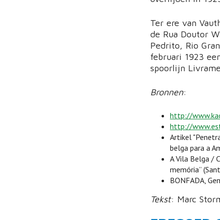
Ter ere van Vaut
de Rua Doutor Wa
Pedrito, Rio Gra
februari 1923 ee
spoorlijn Livram
Bronnen
:
http://www.ka
http://www.est
Artikel "Penetr
belga para a Am
A Vila Belga / 
memória” (Sant
BONFADA, Genés
Tekst
: Marc Stor