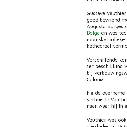
Gustave Vauthier
goed bevriend me
Augusto Borges d
Belga
en was tech
roomskatholieke 
kathedraal verme
Verschillende ke
ter beschikking 
bij verbouwingsw
Colônia.
Na de overname v
verhuisde Vauthi
naar waar hij in 
Vauthier was ook
overlijden in 1923