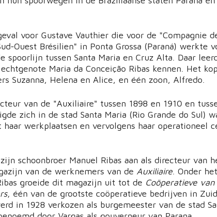
n hun spoorwegen in de Braziliaanse staten Paraná en
geval voor Gustave Vauthier die voor de "Compagnie d
ud-Ouest Brésilien" in Ponta Grossa (Paraná) werkte v
e spoorlijn tussen Santa Maria en Cruz Alta. Daar leerd
 echtgenote Maria da Conceição Ribas kennen. Het ko
ers Suzanna, Helena en Alice, en één zoon, Alfredo.
ecteur van de "Auxiliaire" tussen 1898 en 1910 en tuss
igde zich in de stad Santa Maria (Rio Grande do Sul) w
st haar werkplaatsen en vervolgens haar operationeel 
 zijn schoonbroer Manuel Ribas aan als directeur van h
gazijn van de werknemers van de
Auxiliaire
. Onder he
ibas groeide dit magazijn uit tot de
Coöperatieve van
rs
, één van de grootste coöperatieve bedrijven in Zuid
erd in 1928 verkozen als burgemeester van de stad Sa
benoemd door Vargas als gouverneur van Parana.