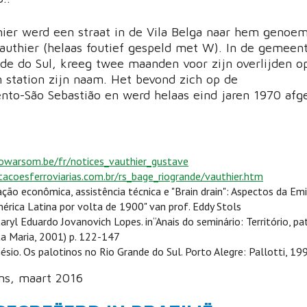
hier werd een straat in de Vila Belga naar hem genoe
uthier (helaas foutief gespeld met W). In de gemee
nde do Sul, kreeg twee maanden voor zijn overlijden o
n station zijn naam. Het bevond zich op de
ento-São Sebastião en werd helaas eind jaren 1970 afg
owarsom.be/fr/notices_vauthier_gustave
acoesferroviarias.com.br/rs_bage_riogrande/vauthier.htm
ação econômica, assistência técnica e "Brain drain": Aspectos da Em
érica Latina por volta de 1900" van prof. Eddy Stols
Caryl Eduardo Jovanovich Lopes. in“Anais do seminário: Território, pa
a Maria, 2001) p. 122-147
io. Os palotinos no Rio Grande do Sul. Porto Alegre: Pallotti, 199
ms, maart 2016