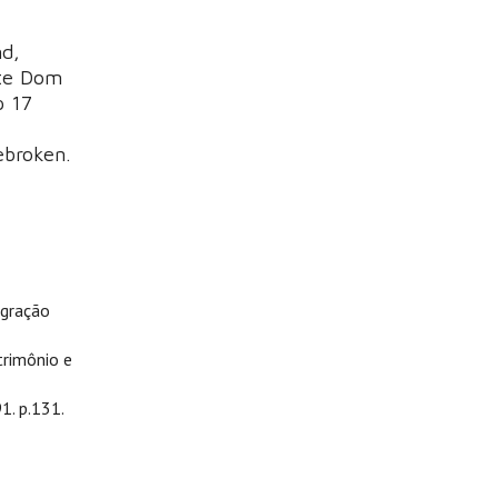
md,
nte Dom
p 17
ebroken.
igração
trimônio e
1. p.131.