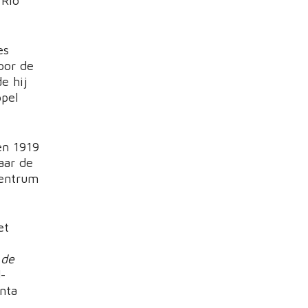
 Rio
es
oor de
e hij
ppel
en 1919
aar de
centrum
et
t
 de
-
nta