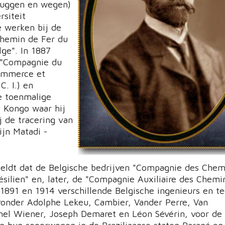
ruggen en wegen)
rsiteit
e werken bij de
hemin de Fer du
lge". In 1887
e "Compagnie du
ommerce et
 C. I.) en
e toenmalige
e Kongo waar hij
j de tracering van
ijn Matadi -
meldt dat de Belgische bedrijven "Compagnie des Chem
ésilien" en, later, de "Compagnie Auxiliaire des Chemi
 1891 en 1914 verschillende Belgische ingenieurs en te
onder Adolphe Lekeu, Cambier, Vander Perre, Van
el Wiener, Joseph Demaret en Léon Sévérin, voor de