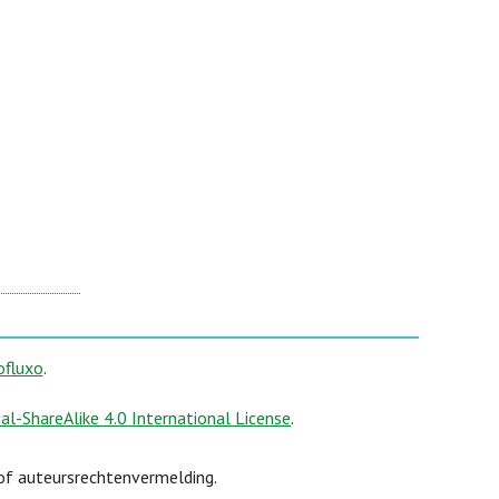
ofluxo
.
-ShareAlike 4.0 International License
.
 of auteursrechtenvermelding.