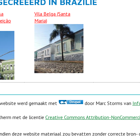
ECREËERD IN BRAZILIË
sa
Vila Belga (Santa
eição
Maria)
website werd gemaakt met
door Marc Storms van
Inf
herm met de licentie
Creative Commons Attribution-NonCommercial
indien deze website materiaal zou bevatten zonder correcte bron-