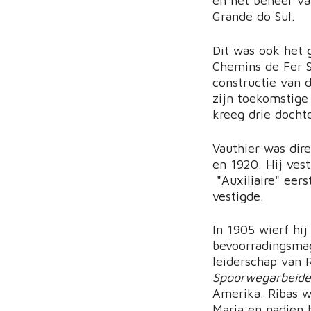
en het beheer va
Grande do Sul.
Dit was ook het 
Chemins de Fer S
constructie van d
zijn toekomstige
kreeg drie docht
Vauthier was dir
en 1920. Hij vest
"Auxiliaire" eer
vestigde.
In 1905 wierf hij
bevoorradingsma
leiderschap van R
Spoorwegarbeide
Amerika. Ribas w
Maria en nadien 