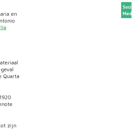
Soci
Medi
aria en
ntonio
ila
e
ateriaal
 geval
e Quarta
 1920
enote
ot zijn