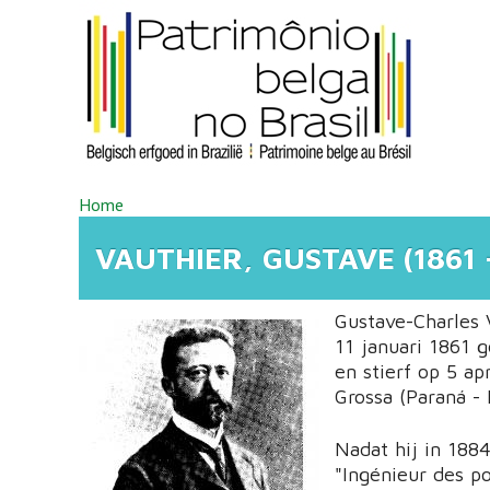
Overslaan en naar de inhoud gaan
U BENT HIER
Home
VAUTHIER, GUSTAVE (1861 -
Gustave-Charles 
11 januari 1861 g
en stierf op 5 ap
Grossa (Paraná - B
Nadat hij in 1884
"Ingénieur des p