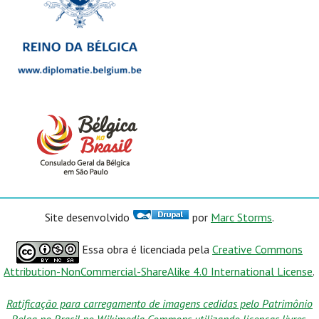
Site desenvolvido
por
Marc Storms
.
Essa obra é licenciada pela
Creative Commons
Attribution-NonCommercial-ShareAlike 4.0 International License
.
Ratificação para carregamento de imagens cedidas pelo Patrimônio