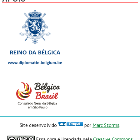
Site desenvolvido
por
Marc Storms
.
Essa obra é licenciada pela
Creative Commons