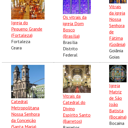
Vitrais
da igreja
Os vitrais da
Nossa
Igreja do
igreja Dom
Senhora
Pequeno Grande
Bosco
de
(Fortaleza)
(Brasília)
Fátima
Fortaleza
Brasília
(Goiânia)
Ceara
Distrito
Goiânia
Federal
Goias
Igreja
Matriz
Vitrais da
de São
Catedral
Catedral do
João
Metropolitana
Divino
Batista
Nossa Senhora
Espírito Santo
(Bocaina)
da Conceição
(Barretos)
Bocaina
(Santa Maria)
Barretos