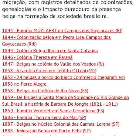
migração, com registros detalhados de colonizações,
genealogias e o impacto duradouro da presença
belga na formação da sociedade brasileira.
1843
- Família MUYLAERT no Campos dos Goytacazes (RJ)
1844
- Colonização belga em Pedra Lisa, Campos dos
Goytacazes (RdJ)
1844
- Colônia Belga Ilhota em Santa Catarina
1846
- Colônia Thereza em Paraná
1847
- Belgas na colônia do Valão dos Veados (RJ)
1858
- A família Colen em Teófilo Ottoni (MG)
1858
- 24 belgas a bordo do barco Commercio chegaram em
1858 no Porto Alegre
1858
- Belgas na Colônia de Rio Novo (ES)
1859
- De Bruges a Santa Maria da Soledade no Rio Grande do
Sul, Brasil: a história de Bárbara De Jonghe (1821 - 1911)
1859
- Família Vervloet em Santa Leopoldina (ES)
1886
- Família Thon na Serra do Mar (SP)
1887
- Belgas no Núcleo Colonial das Cannas, Lorena (SP)
1888
- Imigração Belga em Porto Feliz (SP)