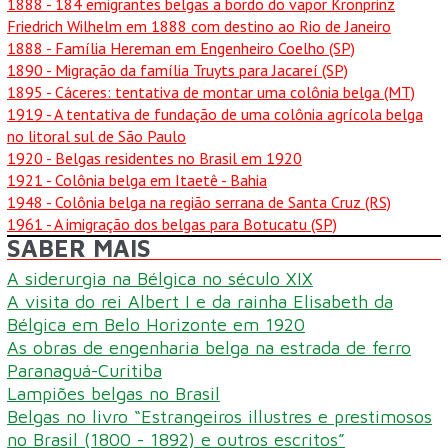
1888
- 184 emigrantes belgas a bordo do vapor Kronprinz
Friedrich Wilhelm em 1888 com destino ao Rio de Janeiro
1888
- Família Hereman em Engenheiro Coelho (SP)
1890
- Migração da família Truyts para Jacareí (SP)
1895
- Cáceres: tentativa de montar uma colônia belga (MT)
1919
- A tentativa de fundação de uma colônia agrícola belga
no litoral sul de São Paulo
1920
- Belgas residentes no Brasil em 1920
1921
- Colônia belga em Itaetê - Bahia
1948
- Colônia belga na região serrana de Santa Cruz (RS)
1961
- A imigração dos belgas para Botucatu (SP)
SABER MAIS
A siderurgia na Bélgica no século XIX
A visita do rei Albert I e da rainha Elisabeth da
Bélgica em Belo Horizonte em 1920
As obras de engenharia belga na estrada de ferro
Paranaguá-Curitiba
Lampiões belgas no Brasil
Belgas no livro “Estrangeiros illustres e prestimosos
no Brasil (1800 - 1892) e outros escritos”